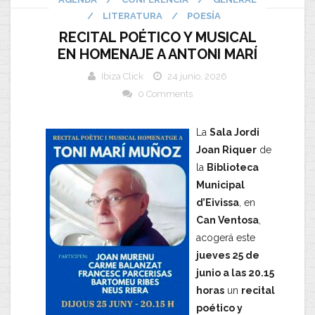
/
LITERATURA
/
POESÍA
RECITAL POÉTICO Y MUSICAL
EN HOMENAJE A ANTONI MARÍ
Ibiza Click
24 junio, 2026
0 Comments
La
Sala Jordi
Joan Riquer
de
la
Biblioteca
Municipal
d’Eivissa
, en
Can Ventosa
,
acogerá este
jueves 25 de
junio a las 20.15
horas
un
recital
poético y