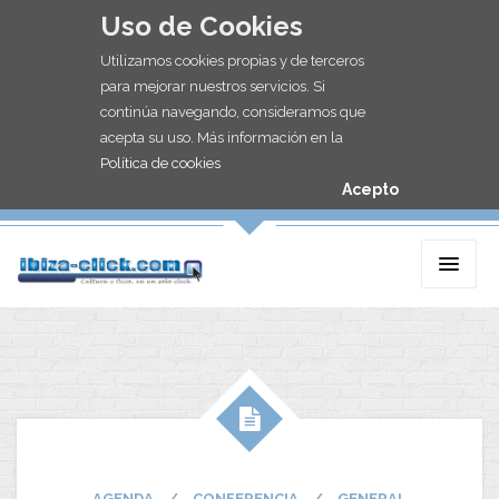
Uso de Cookies
Utilizamos cookies propias y de terceros
para mejorar nuestros servicios. Si
continúa navegando, consideramos que
acepta su uso. Más información en la
Política de cookies
Acepto
AGENDA
/
CONFERENCIA
/
GENERAL