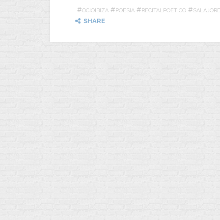
#
#
#
#
OCIOIBIZA
POESIA
RECITALPOETICO
SALAJOR
SHARE