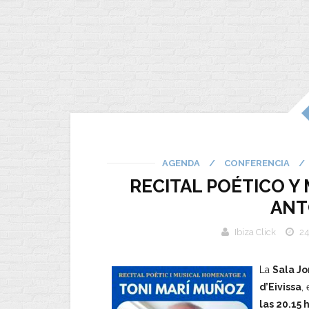
AGENDA
/
CONFERENCIA
/
RECITAL POÉTICO Y
ANT
Ibiza Click
24
La
Sala Jo
d’Eivissa
,
las 20.15 