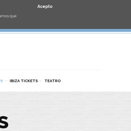
Acepto
eramos que
TV
IBIZA TICKETS
TEATRO
S