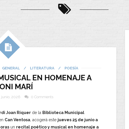
GENERAL
/
LITERATURA
/
POESÍA
 MUSICAL EN HOMENAJE A
ONI MARÍ
 junio, 2026
0 Comments
rdi Joan Riquer
de la
Biblioteca Municipal
 en
Can Ventosa
, acogerá este
jueves 25 de junio a
horas
un
recital poético y musical en homenaje a