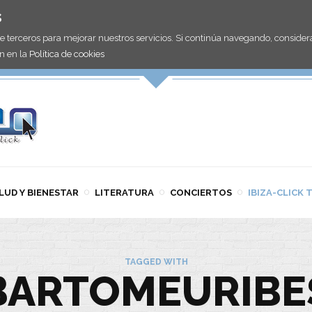
s
de terceros para mejorar nuestros servicios. Si continúa navegando, consid
n en la
Política de cookies
LUD Y BIENESTAR
LITERATURA
CONCIERTOS
IBIZA-CLICK 
TAGGED WITH
BARTOMEURIBE