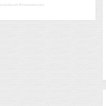
#
DIJOANRIQUER
TONIMARIMUNOZ