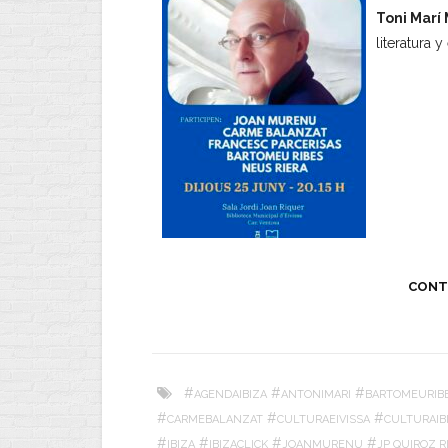
Toni Marí
literatura
CONT
#
#
#
AGENDAIBIZA
ANTONIMARI
BARTOMEURIB
#
#
#
CARMEBALANZAT
CULTURAEIVISSA
CULTURAIB
#
#
#
#
IBIZA
IBIZACLICK
JOANMURENU
JP QUIROZ R