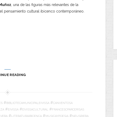
 Muñoz
, una de las figuras más relevantes de la
 y el pensamiento cultural ibicenco contemporáneo.
INUE READING
#
#
ES
BIBLIOTECAMUNICIPALEIVISSA
CANVENTOSA
#
#
#
IZA
EIVISSA
EIVISSACULTURAL
FRANCESCPARCERISAS
#
#
#
IVERA
LITERATURAIBICENCA
MUSICAYPOESIA
NEUSRIERA