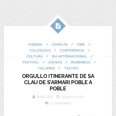
AGENDA
/
CHARLAS
/
CINE
/
COLOQUIOS
/
CONFERENCIA
/
CULTURA
/
DIA INTERNACIONAL
/
FESTIVAL
/
JUEGOS
/
MUNDIBIZA
/
TALLERES
/
TEATRO
ORGULLO ITINERANTE DE SA
CLAU DE S’ARMARI POBLE A
POBLE
Ibiza Click
20 junio, 2026
0 Comments