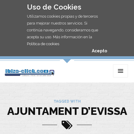
Uso de Cookies
Utilizamos cookies propias y de terceros
para mejorar nuestros servicios. Si
continúa navegando, consideramos que
acepta su uso. Más información en la
Política de cookies
Acepto
TAGGED WITH
AJUNTAMENT D’EVISSA