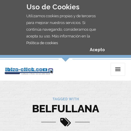
Uso de Cookies
Utilizamos cookies propias y de terceros
para mejorar nuestros servicios. Si
continúa navegando, consideramos que
acepta su uso. Más información en la
Política de cookies
Acepto
TAGGED WITH
BELFULLANA