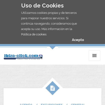
Uso de Cookies
Utilizamos cookies propias y de terceros
para mejorar nuestros servicios. Si
continúa navegando, consideramos que
acepta su uso. Más información en la
Política de cookies
Acepto
AGENDA
/
EXCURSIONES
/
GENERAL