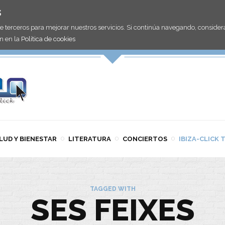
s
de terceros para mejorar nuestros servicios. Si continúa navegando, consid
n en la
Política de cookies
LUD Y BIENESTAR
LITERATURA
CONCIERTOS
IBIZA-CLICK 
TAGGED WITH
SES FEIXES