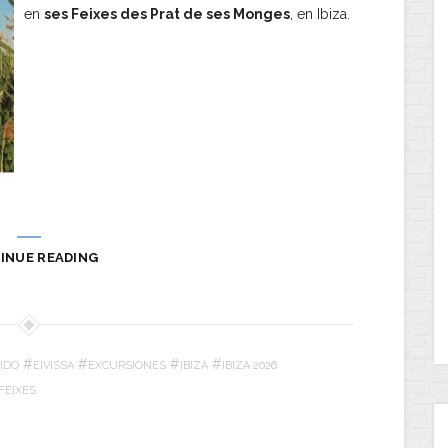
en
ses Feixes des Prat de ses Monges
, en Ibiza.
INUE READING
#
#
#
#
IDO
EIVISSA
EXCURSIONES
IBIZA
IBIZA 2026
FEIXES