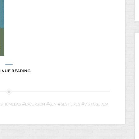
INUE READING
#
#
#
#
NAS HÚMEDAS
EXCURSIÓN
GEN
SES FEIXES
VISITA GUIADA