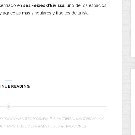
entrado en
ses Feixes d’Eivissa
, uno de los espacios
y agrícolas más singulares y frágiles de la isla.
INUE READING
#
#
#
#
EXPOSICIONES
FOTOGRAFÍA
IBIZA
IBIZA 2026
IBIZACLICK
#
#
AJUNTAMENT D'EIVISSA
SES FEIXES
TRADICIONES