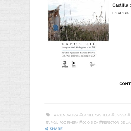
Castilla
c
naturales 
CONT
#
#
#
#
AGENDAIBIZA
DANIEL CASTILLA
EIVISSA
#
#
#
JP QUIROZ RIVERA
OCIOIBIZA
REFECTORI DE L'
SHARE