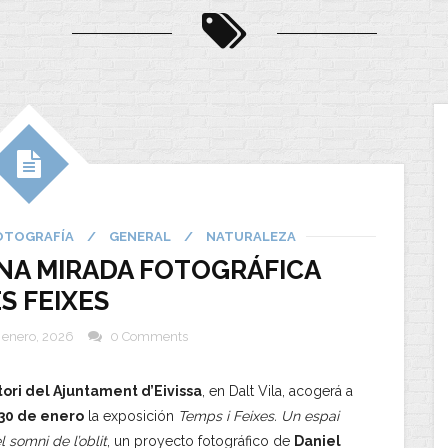
OTOGRAFÍA
/
GENERAL
/
NATURALEZA
UNA MIRADA FOTOGRÁFICA
ES FEIXES
 enero, 2026
0 Comments
ori del Ajuntament d’Eivissa
, en Dalt Vila, acogerá a
30 de enero
la exposición
Temps i Feixes. Un espai
el somni de l’oblit
, un proyecto fotográfico de
Daniel