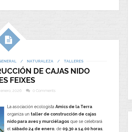
GENERAL
/
NATURALEZA
/
TALLERES
UCCIÓN DE CAJAS NIDO
ES FEIXES
 enero, 2026
0 Comments
La asociación ecologista
Amics de la Terra
organiza un
taller de construcción de cajas
nido para aves y murciélagos
que se celebrará
el
sábado 24 de enero
, de
09.30 a 14.00 horas
,