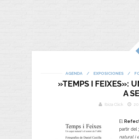
AGENDA
/
EXPOSICIONES
/
F
»TEMPS I FEIXES»: 
A S
Ibiza Click
20
El
Refect
partir del
natural i 