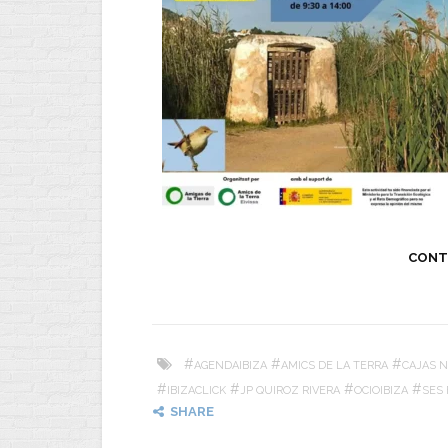
CONT
#
#
#
AGENDAIBIZA
AMICS DE LA TERRA
CAJAS N
#
#
#
#
IBIZACLICK
JP QUIROZ RIVERA
OCIOIBIZA
SES 
SHARE