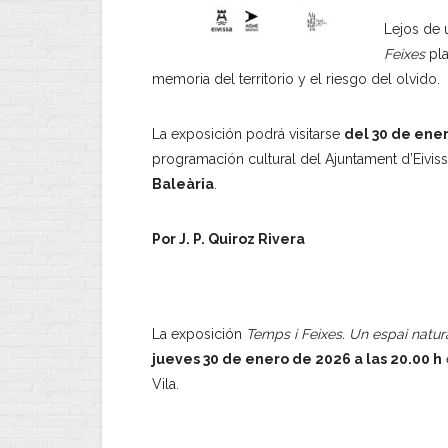
Lejos de
Feixes
pla
memoria del territorio y el riesgo del olvido.
La exposición podrá visitarse
del 30 de ene
programación cultural del Ajuntament d’Eivis
Baleària
.
Por J. P. Quiroz Rivera
.
La exposición
Temps i Feixes. Un espai natural
jueves 30 de enero de 2026 a las 20.00 h
Vila.
.