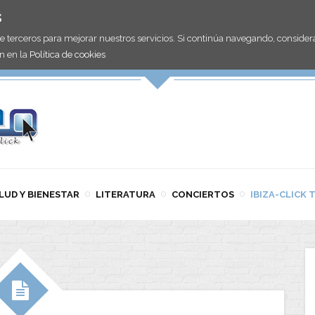
s
de terceros para mejorar nuestros servicios. Si continúa navegando, consid
n en la
Política de cookies
LUD Y BIENESTAR
LITERATURA
CONCIERTOS
IBIZA-CLICK 