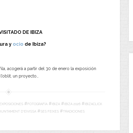
ISITADO DE IBIZA
ura y
ocio
de Ibiza?
Vila, acogerá a partir del 30 de enero la exposición
l’oblit, un proyecto…
#
#
#
#
EXPOSICIONES
FOTOGRAFÍA
IBIZA
IBIZA 2026
IBIZACLICK
#
#
AJUNTAMENT D'EIVISSA
SES FEIXES
TRADICIONES