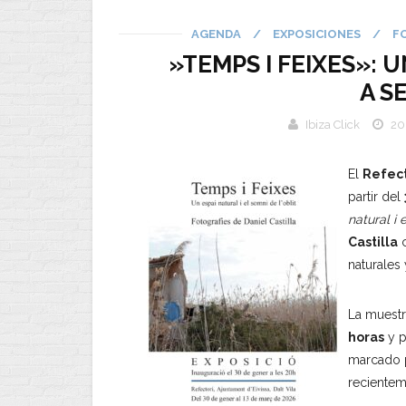
AGENDA
/
EXPOSICIONES
/
F
»TEMPS I FEIXES»: 
A S
Ibiza Click
20
El
Refect
partir del
natural i 
Castilla
c
naturales 
La muestr
horas
y p
marcado p
recientem