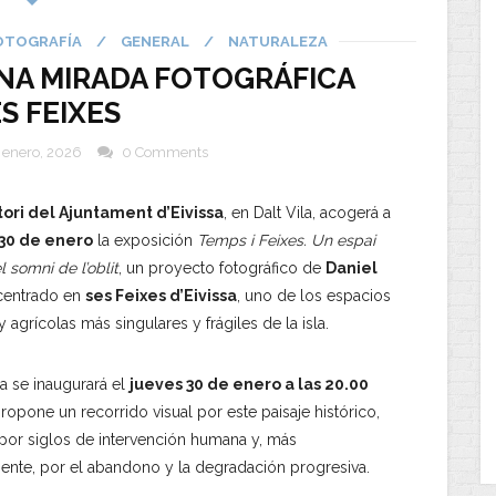
OTOGRAFÍA
/
GENERAL
/
NATURALEZA
UNA MIRADA FOTOGRÁFICA
ES FEIXES
 enero, 2026
0 Comments
ori del Ajuntament d’Eivissa
, en Dalt Vila, acogerá a
30 de enero
la exposición
Temps i Feixes. Un espai
el somni de l’oblit
, un proyecto fotográfico de
Daniel
entrado en
ses Feixes d’Eivissa
, uno de los espacios
y agrícolas más singulares y frágiles de la isla.
a se inaugurará el
jueves 30 de enero a las 20.00
ropone un recorrido visual por este paisaje histórico,
or siglos de intervención humana y, más
ente, por el abandono y la degradación progresiva.