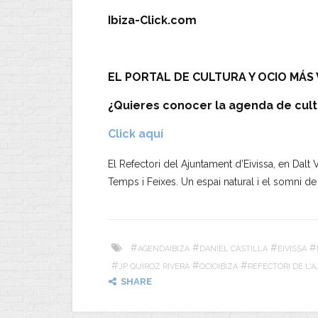
Ibiza-Click.com
EL PORTAL DE CULTURA Y OCIO MÁS V
¿Quieres conocer la agenda de cult
Click aquí
El Refectori del Ajuntament d’Eivissa, en Dalt 
Temps i Feixes. Un espai natural i el somni de 
#
#
#
#
AGENDAIBIZA
DANIEL CASTILLA
EIVISSA
#
#
#
JP QUIROZ RIVERA
OCIOIBIZA
REFECTORI DE L'
SHARE