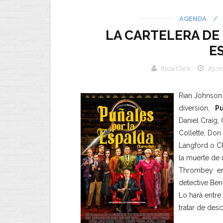
AGENDA
/
LA CARTELERA DE 
E
Ibiza Click
29 n
Rian Johnson 
diversión,
Pu
Daniel Craig,
Collette, Don
Langford o Ch
la muerte de 
Thrombey en 
detective Ben
Lo hará entre
tratar de desc