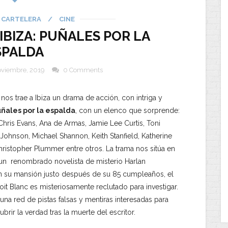
CARTELERA
/
CINE
IBIZA: PUÑALES POR LA
SPALDA
oviembre, 2019
0 Comments
nos trae a Ibiza un drama de acción, con intriga y
ñales por la espalda
, con un elenco que sorprende:
 Chris Evans, Ana de Armas, Jamie Lee Curtis, Toni
 Johnson, Michael Shannon, Keith Stanfield, Katherine
ristopher Plummer entre otros. La trama nos sitúa en
un renombrado novelista de misterio Harlan
su mansión justo después de su 85 cumpleaños, el
oit Blanc es misteriosamente reclutado para investigar.
 una red de pistas falsas y mentiras interesadas para
ubrir la verdad tras la muerte del escritor.