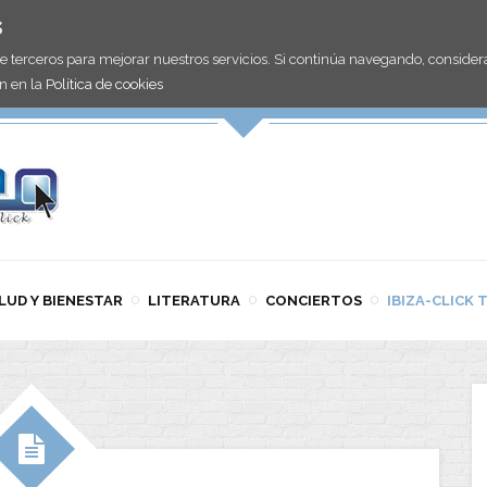
s
de terceros para mejorar nuestros servicios. Si continúa navegando, consid
n en la
Política de cookies
LUD Y BIENESTAR
LITERATURA
CONCIERTOS
IBIZA-CLICK 