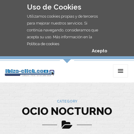
Uso de Cookies
Utilizamos cookies propias y de terceros
para mejorar nuestros servicios. Si
continúa navegando, consideramos que
acepta su uso. Más información en la
Política de cookies
Acepto
CATEGORY
OCIO NOCTURNO