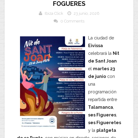
FOGUERES
Ibiza Click
23 junio, 2026
0 Comments
La ciudad de
Eivissa
celebrará la
Nit
de Sant Joan
el
martes 23
de junio
con
una
programación
repartida entre
Talamanca
,
ses Figueres
,
ses Figueretes
y la
platgeta