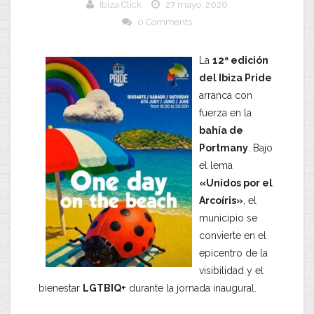
Ibiza Click
27 mayo, 2026
0 Comments
​La
12ª edición
del Ibiza Pride
arranca con
fuerza en la
bahía de
Portmany
. Bajo
el lema
«Unidos por el
Arcoíris»
, el
municipio se
convierte en el
epicentro de la
visibilidad y el
bienestar
LGTBIQ+
durante la jornada inaugural.