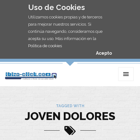
Uso de Cookies
Utilizamos cookies propias y de terceros
para mejorar nuestros servicios. Si
continúa navegando, consideramos que
acepta su uso. Más información en la
Política de cookies
Acepto
TAGGED WITH
JOVEN DOLORES