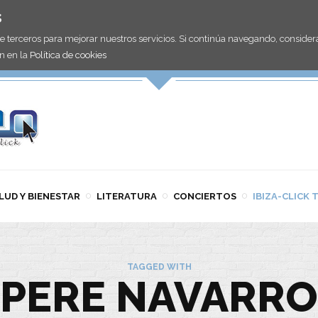
s
de terceros para mejorar nuestros servicios. Si continúa navegando, consid
n en la
Política de cookies
LUD Y BIENESTAR
LITERATURA
CONCIERTOS
IBIZA-CLICK 
TAGGED WITH
PERE NAVARRO