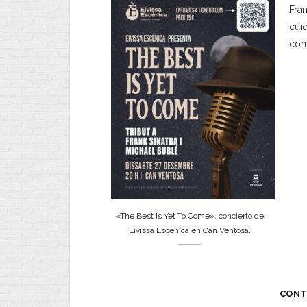
Fra
cui
con
«The Best Is Yet To Come», concierto de
Eivissa Escènica en Can Ventosa.
CONT