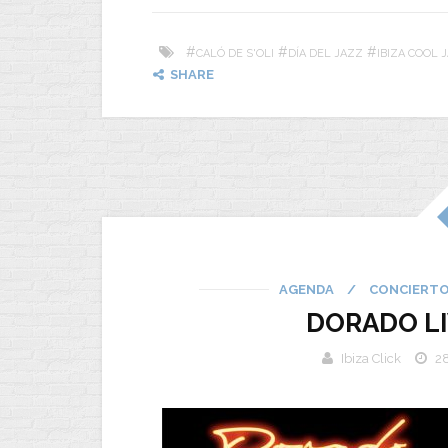
#
#
#
CALÓ DE S'OLI
DÍA DEL JAZZ
IBIZA COOL
SHARE
AGENDA
/
CONCIERT
DORADO LI
Ibiza Click
28