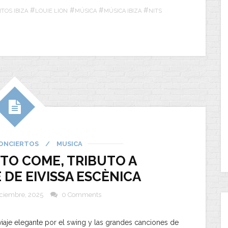
#
#
#
#
TOS IBIZA
LOUIE LION
MÚSICA
MÚSICA IBIZA
NITS
ONCIERTOS
/
MUSICA
T TO COME, TRIBUTO A
 DE EIVISSA ESCÈNICA
iciembre, 2025
0 Comments
viaje elegante por el swing y las grandes canciones de