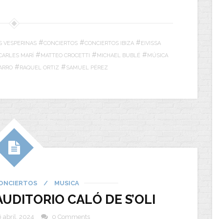
#
#
#
S VESPERINAS
CONCIERTOS
CONCIERTOS IBIZA
EIVISSA
#
#
#
CARLES MARÍ
MATTEO CROCETTI
MICHAEL BUBLÉ
MÚSICA
#
#
ARRO
RAQUEL ORTIZ
SAMUEL PÉREZ
ONCIERTOS
/
MUSICA
 AUDITORIO CALÓ DE S’OLI
 abril, 2024
0 Comments