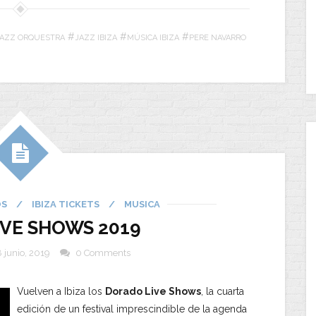
#
#
#
 JAZZ ORQUESTRA
JAZZ IBIZA
MÚSICA IBIZA
PERE NAVARRO
OS
/
IBIZA TICKETS
/
MUSICA
VE SHOWS 2019
 junio, 2019
0 Comments
Vuelven a Ibiza los
Dorado Live Shows
, la cuarta
edición de un festival imprescindible de la agenda