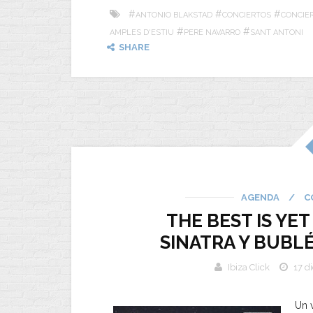
#
#
#
ANTONIO BLAKSTAD
CONCIERTOS
CONCIER
#
#
AMPLES D'ESTIU
PERE NAVARRO
SANT ANTONI
SHARE
AGENDA
/
C
THE BEST IS YE
SINATRA Y BUBLÉ
Ibiza Click
17 d
Un 