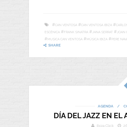
#
#
#
CAN VENTOSA
CAN VENTOSA IBIZA
CARLO
#
#
#
ESCÈNICA
FRANK SINATRA
JANA SERRAT
JOAN 
#
#
#
MUSICA CAN VENTOSA
MÚSICA IBIZA
PERE NAV
SHARE
AGENDA
/
C
DÍA DEL JAZZ EN EL
Ibiza Click
26