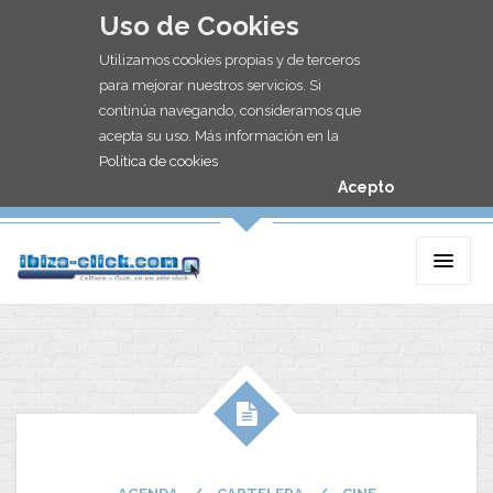
Uso de Cookies
Utilizamos cookies propias y de terceros
para mejorar nuestros servicios. Si
continúa navegando, consideramos que
acepta su uso. Más información en la
Política de cookies
Acepto