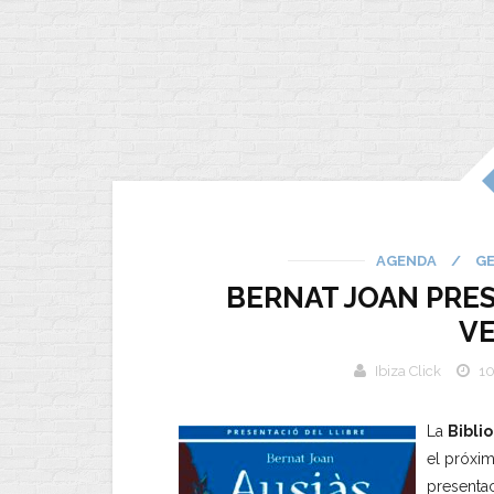
AGENDA
/
G
BERNAT JOAN PRES
V
Ibiza Click
10
La
Biblio
el próxi
presenta