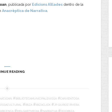
Joan
, publicada por
Edicions Aïllades
dentro de la
ón
Anacrèptica de Narrativa
.
INUE READING
#
#
NATJOAN
BIBLIOTECAMUNICIPALEIVISSA
CANVENTOSA
#
#
#
IVISSACULTURAL
IBIZA
IBIZACLICK
JP QUIROZ RIVERA
#
#
#
AIBICENCA
MELQARTMEDIA
NARRATIVA
OCIOIBIZA