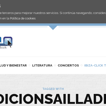
s
de terceros para mejorar nuestros servicios. Si continúa navegando, consid
n en la
Política de cookies
LUD Y BIENESTAR
LITERATURA
CONCIERTOS
IBIZA-CLICK 
TAGGED WITH
DICIONSAILLAD