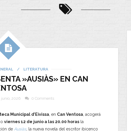
ENERAL
/
LITERATURA
ENTA »AUSIÀS» EN CAN
ENTOSA
 junio, 2026
0 Comments
teca Municipal d’Eivissa
, en
Can Ventosa
, acogerá
mo
viernes 12 de junio a las 20.00 horas
la
ción de
Ausiàs
, la nueva novela del escritor ibicenco