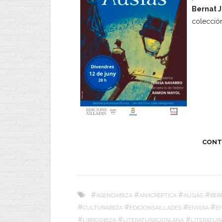
Bernat 
colecci
CONT
#
#
#
#
AGENDAIBIZA
ANACRÈPTICA
AUSIÀS
BER
#
#
#
#
CULTURAIBIZA
EDICIONSAILLADES
EIVISSA
E
#
#
#
LIBROSIBIZA
LITERATURACATALANA
LITERATUR