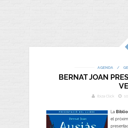
AGENDA
/
G
BERNAT JOAN PRES
V
Ibiza Click
10
La
Biblio
el próxi
presenta