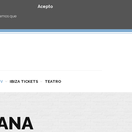
Acepto
eramos que
TV
IBIZA TICKETS
TEATRO
LANA