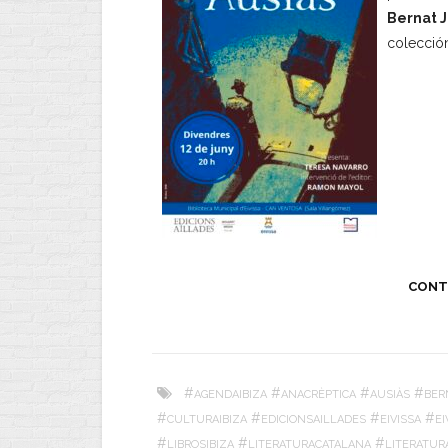
Bernat 
colecci
CONT
#
#
#
#
AGENDAIBIZA
ANACRÈPTICA
AUSIÀS
BER
#
#
#
#
CULTURAIBIZA
EDICIONSAILLADES
EIVISSA
E
#
#
#
LIBROSIBIZA
LITERATURACATALANA
LITERATUR