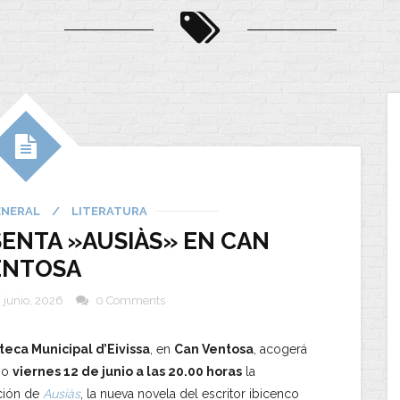
ENERAL
/
LITERATURA
ENTA »AUSIÀS» EN CAN
ENTOSA
 junio, 2026
0 Comments
teca Municipal d’Eivissa
, en
Can Ventosa
, acogerá
mo
viernes 12 de junio a las 20.00 horas
la
ción de
Ausiàs
, la nueva novela del escritor ibicenco