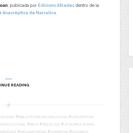
Joan
, publicada por
Edicions Aïllades
dentro de la
ón
Anacrèptica de Narrativa
.
INUE READING
#
#
NATJOAN
BIBLIOTECAMUNICIPALEIVISSA
CANVENTOSA
#
#
#
IVISSACULTURAL
IBIZA
IBIZACLICK
JP QUIROZ RIVERA
#
#
#
AIBICENCA
MELQARTMEDIA
NARRATIVA
OCIOIBIZA