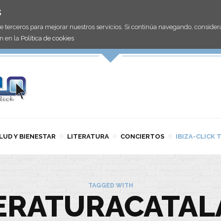
s
de terceros para mejorar nuestros servicios. Si continúa navegando, consid
n en la
Política de cookies
LUD Y BIENESTAR
LITERATURA
CONCIERTOS
IBIZA-CLICK 
TAGGED WITH
ERATURACATA