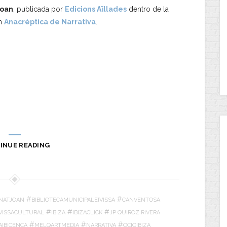
Joan
, publicada por
Edicions Aïllades
dentro de la
ón
Anacrèptica de Narrativa
.
INUE READING
#
#
NATJOAN
BIBLIOTECAMUNICIPALEIVISSA
CANVENTOSA
#
#
#
IVISSACULTURAL
IBIZA
IBIZACLICK
JP QUIROZ RIVERA
#
#
#
AIBICENCA
MELQARTMEDIA
NARRATIVA
OCIOIBIZA