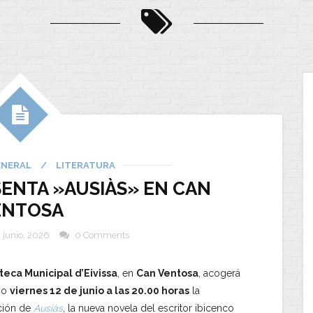
ENERAL
/
LITERATURA
ENTA »AUSIÀS» EN CAN
ENTOSA
 junio, 2026
0 Comments
teca Municipal d’Eivissa
, en
Can Ventosa
, acogerá
mo
viernes 12 de junio a las 20.00 horas
la
ción de
Ausiàs
, la nueva novela del escritor ibicenco