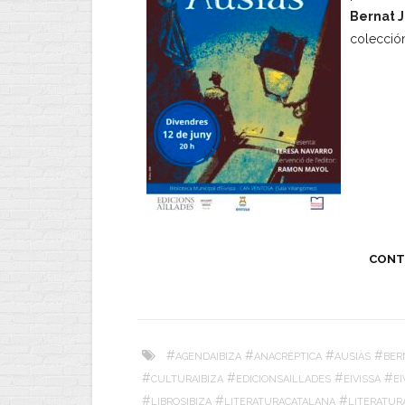
Bernat 
colecci
CONT
#
#
#
#
AGENDAIBIZA
ANACRÈPTICA
AUSIÀS
BER
#
#
#
#
CULTURAIBIZA
EDICIONSAILLADES
EIVISSA
E
#
#
#
LIBROSIBIZA
LITERATURACATALANA
LITERATUR