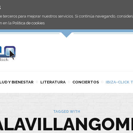
s
de terceros para mejorar nuestros servicios. Si continúa navegando, consid
n en la
Política de cookies
LUD Y BIENESTAR
LITERATURA
CONCIERTOS
IBIZA-CLICK 
TAGGED WITH
ALAVILLANGOM