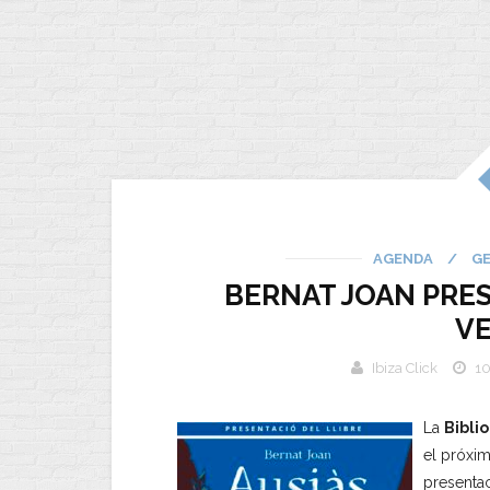
AGENDA
/
G
BERNAT JOAN PRES
V
Ibiza Click
10
La
Biblio
el próxi
presenta