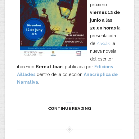
próximo
viernes 12 de
junio a las
20.00 horas
la
presentación
de
Ausiàs
, la
nueva novela
del escritor
ibicenco
Bernat Joan
, publicada por
Edicions
Aïllades
dentro de la colección
Anacrèptica de
Narrativa
.
CONTINUE READING