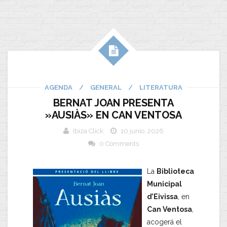
AGENDA
/
GENERAL
/
LITERATURA
BERNAT JOAN PRESENTA
»AUSIÀS» EN CAN VENTOSA
Ibiza Click
10 junio, 2026
0 Comments
La
Biblioteca
Municipal
d’Eivissa
, en
Can Ventosa
,
acogerá el