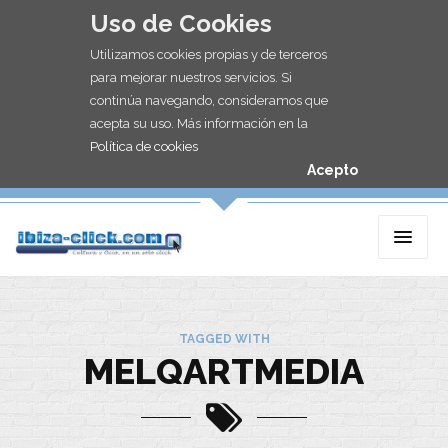
Uso de Cookies
Utilizamos cookies propias y de terceros
para mejorar nuestros servicios. Si
continúa navegando, consideramos que
acepta su uso. Más información en la
Política de cookies
Acepto
TAGGED WITH
MELQARTMEDIA