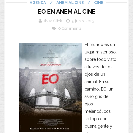
AGENDA
/
ANEM AL CINE
/
CINE
EO EN ANEM AL CINE
Ibiza Click
5 junio, 2023
0 Comments
El mundo es un
lugar misterioso,
sobre todo visto
a través de los
ojos de un
animal. En su
camino, EO, un
asno gris de
ojos
melancólicos,
se topa con
buena gente y