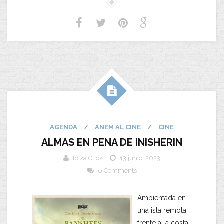
AGENDA
/
ANEM AL CINE
/
CINE
ALMAS EN PENA DE INISHERIN
Ibiza Click
13 junio, 2023
0 Comments
Ambientada en
una isla remota
frente a la costa