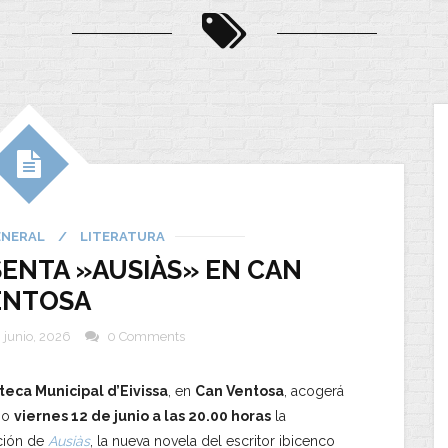
ENERAL
/
LITERATURA
ENTA »AUSIÀS» EN CAN
ENTOSA
 junio, 2026
0 Comments
teca Municipal d’Eivissa
, en
Can Ventosa
, acogerá
mo
viernes 12 de junio a las 20.00 horas
la
ción de
Ausiàs
, la nueva novela del escritor ibicenco