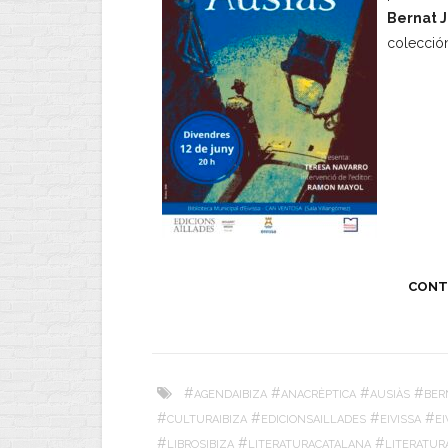
Bernat 
colecci
CONT
#
#
#
#
AGENDAIBIZA
ANACRÈPTICA
AUSIÀS
BER
#
#
#
#
CULTURAIBIZA
EDICIONSAILLADES
EIVISSA
E
#
#
#
LIBROSIBIZA
LITERATURACATALANA
LITERATUR