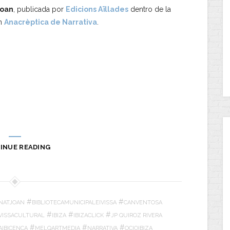
Joan
, publicada por
Edicions Aïllades
dentro de la
ón
Anacrèptica de Narrativa
.
INUE READING
#
#
NATJOAN
BIBLIOTECAMUNICIPALEIVISSA
CANVENTOSA
#
#
#
IVISSACULTURAL
IBIZA
IBIZACLICK
JP QUIROZ RIVERA
#
#
#
AIBICENCA
MELQARTMEDIA
NARRATIVA
OCIOIBIZA