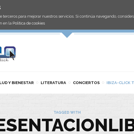
s
de terceros para mejorar nuestros servicios. Si continúa navegando, consid
n en la
Política de cookies
LUD Y BIENESTAR
LITERATURA
CONCIERTOS
IBIZA-CLICK 
TAGGED WITH
ESENTACIONLI