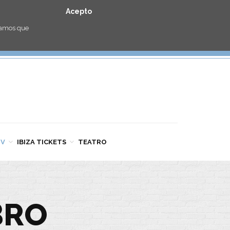
Acepto
eramos que
TV
IBIZA TICKETS
TEATRO
BRO