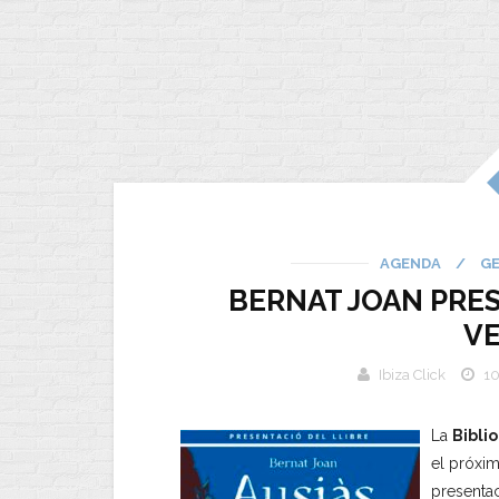
AGENDA
/
G
BERNAT JOAN PRES
V
Ibiza Click
10
La
Biblio
el próxi
presenta