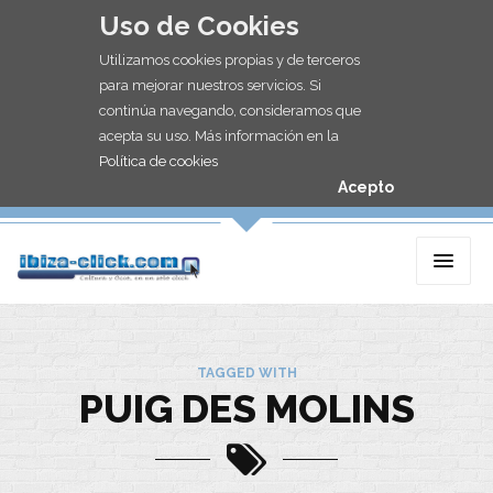
Uso de Cookies
Utilizamos cookies propias y de terceros
para mejorar nuestros servicios. Si
continúa navegando, consideramos que
acepta su uso. Más información en la
Política de cookies
Acepto
TAGGED WITH
PUIG DES MOLINS