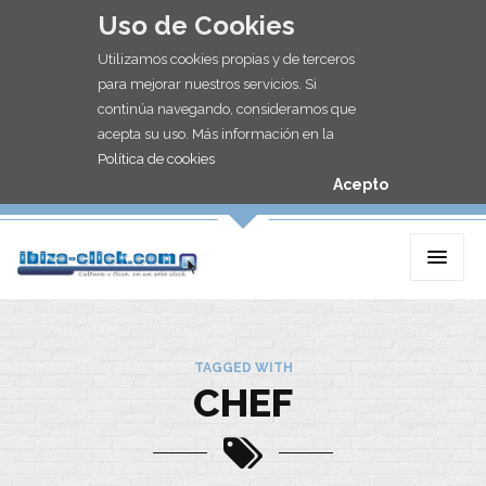
Uso de Cookies
Utilizamos cookies propias y de terceros
para mejorar nuestros servicios. Si
continúa navegando, consideramos que
acepta su uso. Más información en la
Política de cookies
Acepto
TAGGED WITH
CHEF