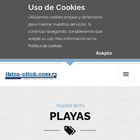
Uso de Cookies
Utilizamos cookies propias y de terceros
para mejorar nuestros servicios. Si
continúa navegando, consideramos que
acepta su uso. Más información en la
Política de cookies
Acepto
TAGGED WITH
PLAYAS