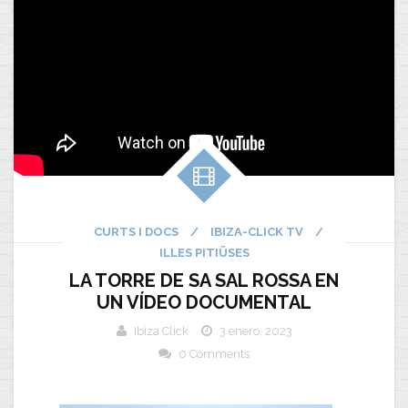
CURTS I DOCS
/
IBIZA-CLICK TV
/
ILLES PITIÜSES
LA TORRE DE SA SAL ROSSA EN
UN VÍDEO DOCUMENTAL
Ibiza Click
3 enero, 2023
0 Comments