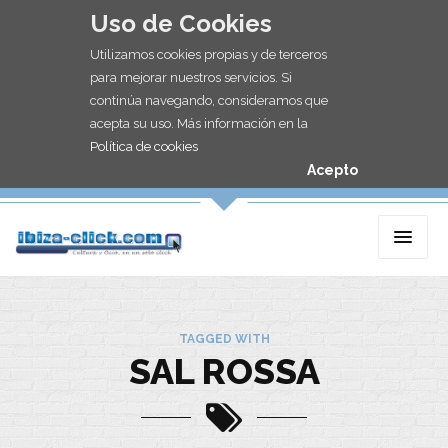
Uso de Cookies
Utilizamos cookies propias y de terceros
para mejorar nuestros servicios. Si
continúa navegando, consideramos que
acepta su uso. Más información en la
Política de cookies
Acepto
TAGGED WITH
SAL ROSSA