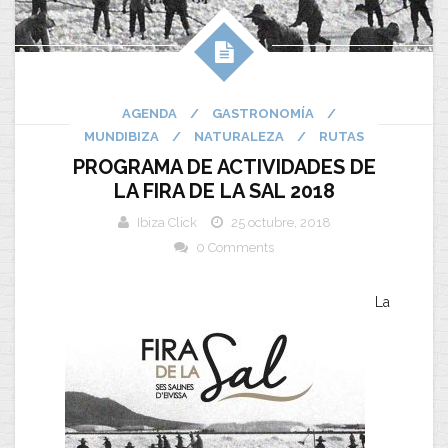
AGENDA
/
GASTRONOMÍA
/
MUNDIBIZA
/
NATURALEZA
/
RUTAS
PROGRAMA DE ACTIVIDADES DE
LA FIRA DE LA SAL 2018
Ibiza Click
25 octubre, 2018
0 Comments
La